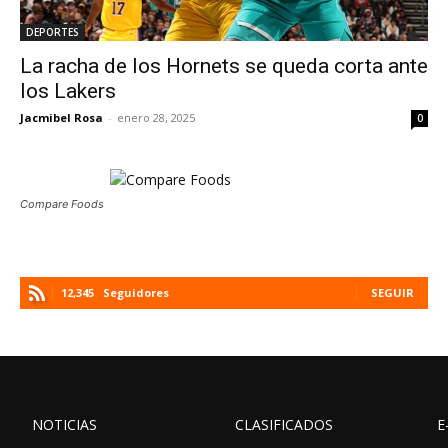
DEPORTES
La racha de los Hornets se queda corta ante
los Lakers
Jacmibel Rosa
-
enero 28, 2025
0
Compare Foods
12,345
Seguidores
SEGUIR
NOTICIAS
CLASIFICADOS
E