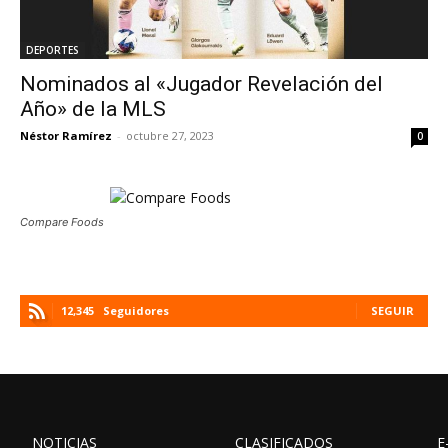
DEPORTES
Nominados al «Jugador Revelación del
Año» de la MLS
Néstor Ramírez
-
octubre 27, 2023
0
Compare Foods
12,345
Seguidores
SEGUIR
NOTICIAS
CLASIFICADOS
E