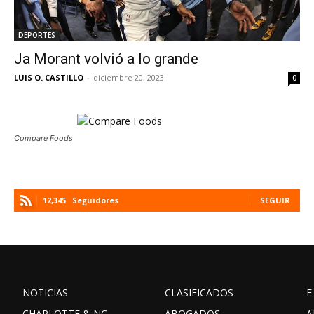
DEPORTES
Ja Morant volvió a lo grande
LUIS O. CASTILLO
-
diciembre 20, 2023
0
Compare Foods
12,345
Seguidores
SEGUIR
NOTICIAS
CLASIFICADOS
E
CHARLOTTE & NC
ABOGADOS
A