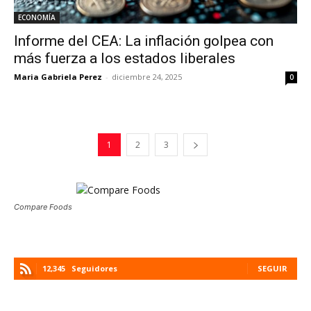
ECONOMÍA
Informe del CEA: La inflación golpea con
más fuerza a los estados liberales
Maria Gabriela Perez
-
diciembre 24, 2025
0
1
2
3
Compare Foods
12,345
Seguidores
SEGUIR