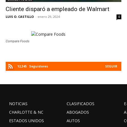
Cliente disparó a empleado de Walmart
LUIS O. CASTILLO
-
enero 29, 2024
0
Compare Foods
12,345
Seguidores
SEGUIR
NOTICIAS
CLASIFICADOS
E
CHARLOTTE & NC
ABOGADOS
A
ESTADOS UNIDOS
AUTOS
C