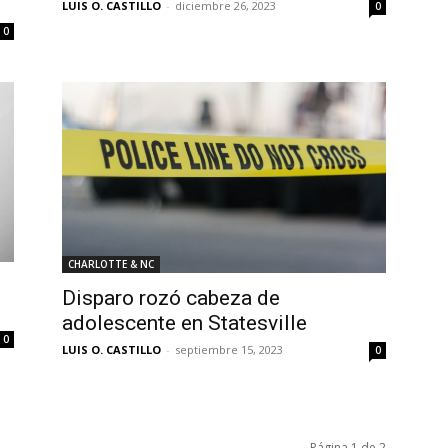
LUIS O. CASTILLO
-
diciembre 26, 2023
0
0
CHARLOTTE & NC
Disparo rozó cabeza de
adolescente en Statesville
0
LUIS O. CASTILLO
-
septiembre 15, 2023
0
Página 1 de 2