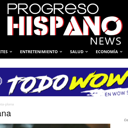
RTES
ENTRETENIMIENTO
SALUD
ECONOMÍA
nta-plana
ana
Co