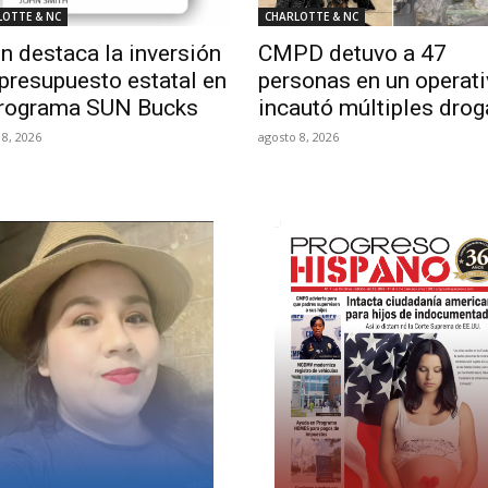
LOTTE & NC
CHARLOTTE & NC
in destaca la inversión
CMPD detuvo a 47
 presupuesto estatal en
personas en un operati
programa SUN Bucks
incautó múltiples drog
 8, 2026
agosto 8, 2026