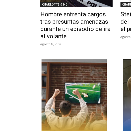
CHARLOTTE & NC
CHAR
Hombre enfrenta cargos
Ste
tras presuntas amenazas
del
durante un episodio de ira
el 
al volante
agosto
agosto 8, 2026