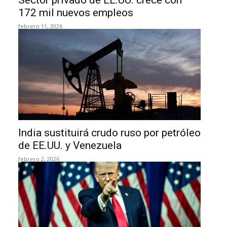
Sector privado de EE.UU. crece con
172 mil nuevos empleos
febrero 11, 2026
India sustituirá crudo ruso por petróleo
de EE.UU. y Venezuela
febrero 2, 2026