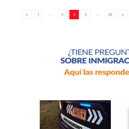
...
...
1
3
4
5
65