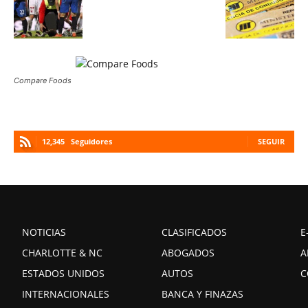
Compare Foods
12,345
Seguidores
SEGUIR
NOTICIAS
CLASIFICADOS
E
CHARLOTTE & NC
ABOGADOS
A
ESTADOS UNIDOS
AUTOS
C
INTERNACIONALES
BANCA Y FINAZAS