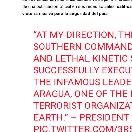
de una publicación oficial en sus redes sociales,
calific
victoria masiva para la seguridad del país.
“AT MY DIRECTION, T
SOUTHERN COMMAND 
AND LETHAL KINETIC 
SUCCESSFULLY EXECU
THE INFAMOUS LEADE
ARAGUA, ONE OF THE
TERRORIST ORGANIZA
EARTH.” – PRESIDENT
PIC.TWITTER.COM/3R