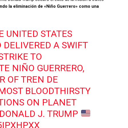
ando la eliminación de «Niño Guerrero» como una
HE UNITED STATES
DELIVERED A SWIFT
STRIKE TO
TE NIÑO GUERRERO,
R OF TREN DE
 MOST BLOODTHIRSTY
TIONS ON PLANET
 DONALD J. TRUMP
5IPXHPXX