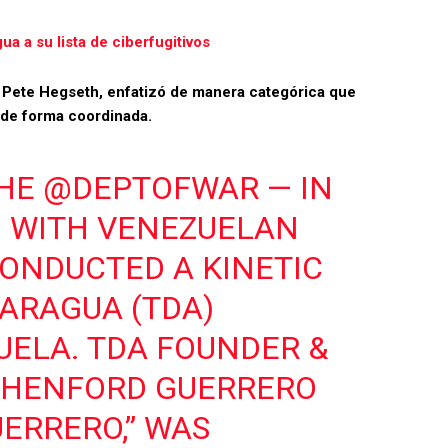
ua a su lista de ciberfugitivos
, Pete Hegseth, enfatizó de manera categórica que
 de forma coordinada.
THE
@DEPTOFWAR
— IN
N WITH VENEZUELAN
CONDUCTED A KINETIC
 ARAGUA (TDA)
ELA. TDA FOUNDER &
THENFORD GUERRERO
UERRERO,” WAS