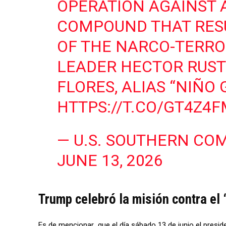
OPERATION AGAINST 
COMPOUND THAT RESU
OF THE NARCO-TERRO
LEADER HECTOR RUS
FLORES, ALIAS “NIÑO
HTTPS://T.CO/GT4Z4
— U.S. SOUTHERN C
JUNE 13, 2026
Trump celebró la misión contra el
Es de mencionar
,
que el día sábado 13 de junio el presid