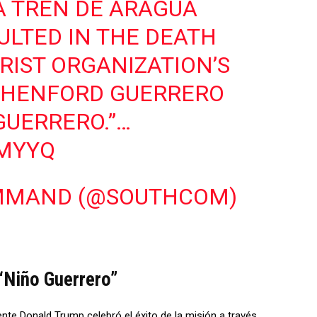
A TREN DE ARAGUA
LTED IN THE DEATH
RIST ORGANIZATION’S
THENFORD GUERRERO
 GUERRERO.”…
FMYYQ
OMMAND (@SOUTHCOM)
 “Niño Guerrero”
ente Donald Trump celebró el éxito de la misión a través