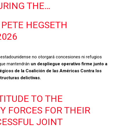
URING THE…
 PETE HEGSETH
2026
n estadounidense no otorgará concesiones ni refugios
o que mantendrán
un despliegue operativo firme junto a
égicos de la Coalición de las Américas Contra los
ructuras delictivas.
TITUDE TO THE
Y FORCES FOR THEIR
CESSFUL JOINT