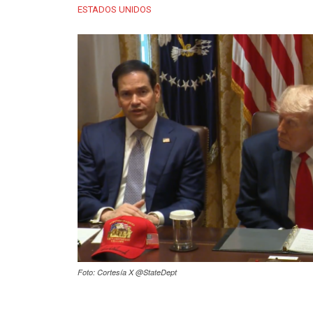
ESTADOS UNIDOS
Foto: Cortesía X @StateDept