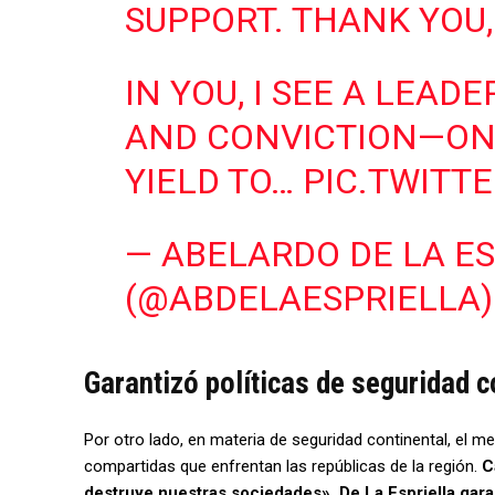
SUPPORT. THANK YOU,
IN YOU, I SEE A LEAD
AND CONVICTION—ON
YIELD TO…
PIC.TWITT
— ABELARDO DE LA E
(@ABDELAESPRIELLA
Garantizó políticas de seguridad 
Por otro lado, en materia de seguridad continental, el
compartidas que enfrentan las repúblicas de la región.
C
destruye nuestras sociedades», De La Espriella gara