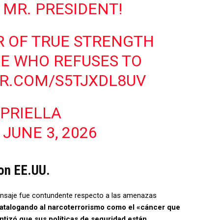
 MR. PRESIDENT!
ER OF TRUE STRENGTH
E WHO REFUSES TO
ER.COM/S5TJXDL8UV
SPRIELLA
)
JUNE 3, 2026
con EE.UU.
 mensaje fue contundente respecto a las amenazas
atalogando al narcoterrorismo como el «cáncer que
ntizó que sus políticas de seguridad están