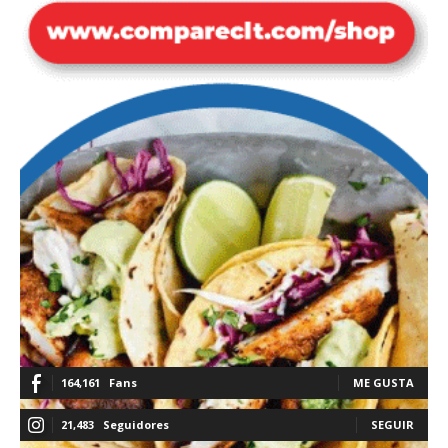
164,161
Fans
ME GUSTA
21,483
Seguidores
SEGUIR