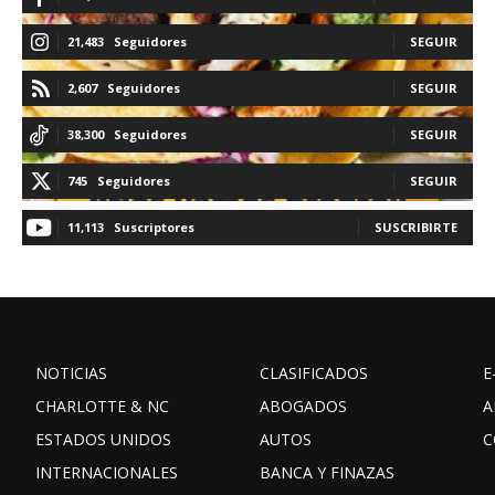
21,483
Seguidores
SEGUIR
2,607
Seguidores
SEGUIR
38,300
Seguidores
SEGUIR
745
Seguidores
SEGUIR
11,113
Suscriptores
SUSCRIBIRTE
NOTICIAS
CLASIFICADOS
E
CHARLOTTE & NC
ABOGADOS
A
ESTADOS UNIDOS
AUTOS
C
INTERNACIONALES
BANCA Y FINAZAS