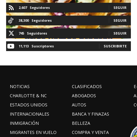
2,607
Seguidores
SEGUIR
38,300
Seguidores
SEGUIR
745
Seguidores
SEGUIR
11,113
Suscriptores
SUSCRIBIRTE
NOTICIAS
CLASIFICADOS
E
CHARLOTTE & NC
ABOGADOS
A
ESTADOS UNIDOS
AUTOS
C
INTERNACIONALES
BANCA Y FINAZAS
INMIGRACIÓN
BELLEZA
MIGRANTES EN VUELO
COMPRA Y VENTA