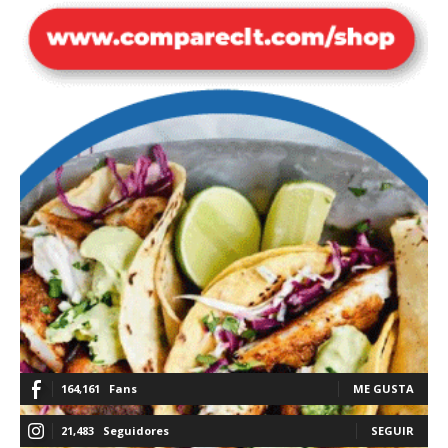
164,161
Fans
ME GUSTA
21,483
Seguidores
SEGUIR