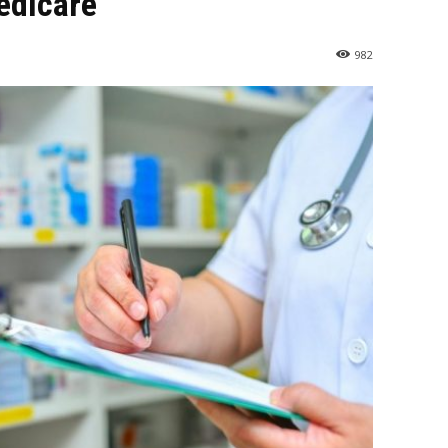
edicare
982