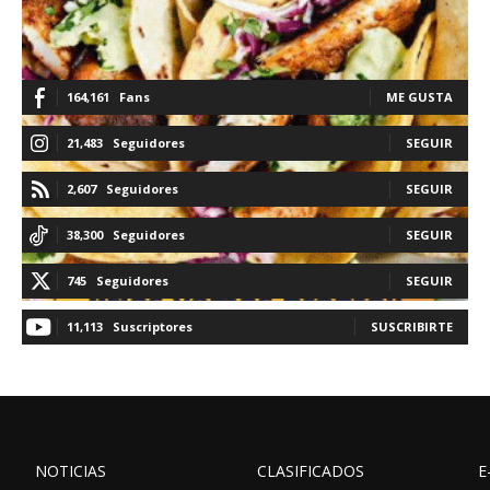
164,161
Fans
ME GUSTA
21,483
Seguidores
SEGUIR
2,607
Seguidores
SEGUIR
38,300
Seguidores
SEGUIR
745
Seguidores
SEGUIR
11,113
Suscriptores
SUSCRIBIRTE
NOTICIAS
CLASIFICADOS
E