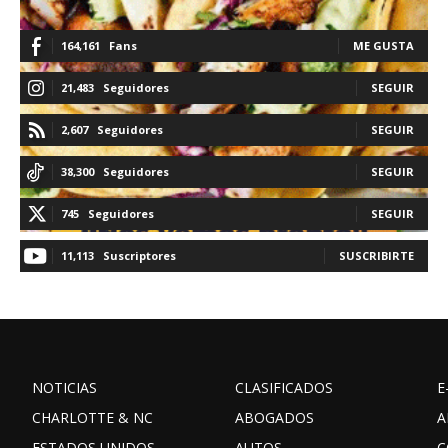
164,161
Fans
ME GUSTA
21,483
Seguidores
SEGUIR
2,607
Seguidores
SEGUIR
38,300
Seguidores
SEGUIR
745
Seguidores
SEGUIR
11,113
Suscriptores
SUSCRIBIRTE
NOTICIAS
CLASIFICADOS
E
CHARLOTTE & NC
ABOGADOS
A
ESTADOS UNIDOS
AUTOS
C