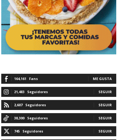
164,161
Fans
ME GUSTA
21,483
Seguidores
SEGUIR
2,607
Seguidores
SEGUIR
38,300
Seguidores
SEGUIR
745
Seguidores
SEGUIR