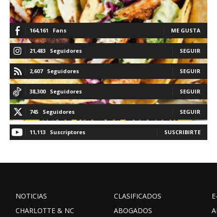
164,161
Fans
ME GUSTA
21,483
Seguidores
SEGUIR
2,607
Seguidores
SEGUIR
38,300
Seguidores
SEGUIR
745
Seguidores
SEGUIR
11,113
Suscriptores
SUSCRIBIRTE
NOTICIAS
CLASIFICADOS
E
CHARLOTTE & NC
ABOGADOS
A