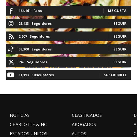
164,161
Fans
ME GUSTA
21,483
Seguidores
SEGUIR
2,607
Seguidores
SEGUIR
38,300
Seguidores
SEGUIR
745
Seguidores
SEGUIR
11,113
Suscriptores
SUSCRIBIRTE
NOTICIAS
CLASIFICADOS
E
CHARLOTTE & NC
ABOGADOS
A
ESTADOS UNIDOS
AUTOS
C