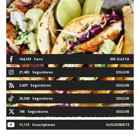
164,161
Fans
ME GUSTA
21,483
Seguidores
SEGUIR
2,607
Seguidores
SEGUIR
38,300
Seguidores
SEGUIR
745
Seguidores
SEGUIR
11,113
Suscriptores
SUSCRIBIRTE