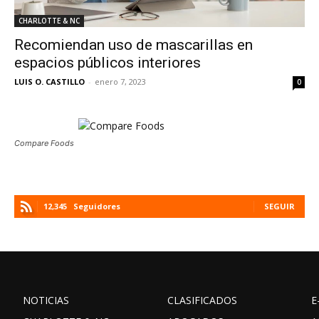
CHARLOTTE & NC
Recomiendan uso de mascarillas en
espacios públicos interiores
LUIS O. CASTILLO
-
enero 7, 2023
0
Compare Foods
12,345
Seguidores
SEGUIR
NOTICIAS
CLASIFICADOS
E