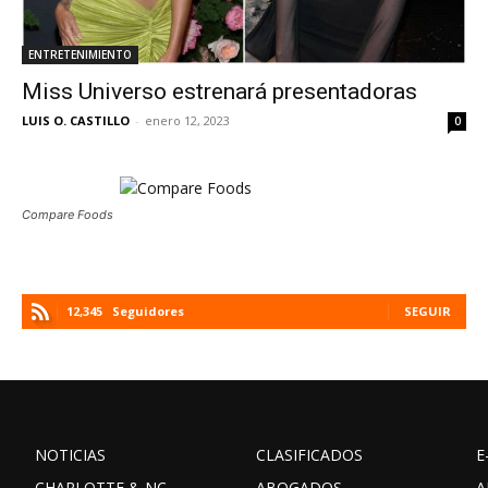
ENTRETENIMIENTO
Miss Universo estrenará presentadoras
LUIS O. CASTILLO
-
enero 12, 2023
0
Compare Foods
12,345
Seguidores
SEGUIR
NOTICIAS
CLASIFICADOS
E
CHARLOTTE & NC
ABOGADOS
A