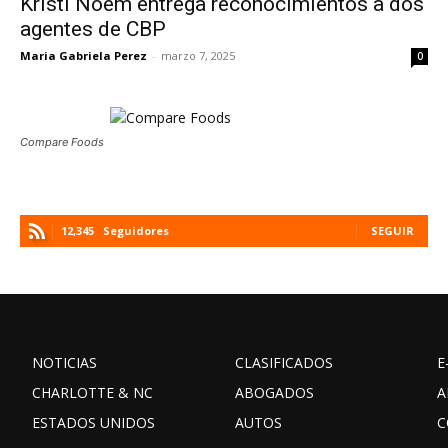
Kristi Noem entrega reconocimientos a dos
agentes de CBP
Maria Gabriela Perez
-
marzo 7, 2025
0
Compare Foods
12,345
Seguidores
SEGUIR
NOTICIAS
CLASIFICADOS
E
CHARLOTTE & NC
ABOGADOS
A
ESTADOS UNIDOS
AUTOS
C