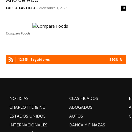
Año de ACC
LUIS O. CASTILLO
-
diciembre 1, 2022
0
Compare Foods
12,345
Seguidores
SEGUIR
NOTICIAS
CLASIFICADOS
E
CHARLOTTE & NC
ABOGADOS
A
ESTADOS UNIDOS
AUTOS
C
INTERNACIONALES
BANCA Y FINAZAS