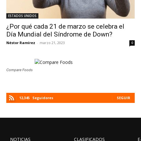
ESTADOS UNIDOS
¿Por qué cada 21 de marzo se celebra el
Día Mundial del Síndrome de Down?
Néstor Ramírez
-
marzo 21, 2023
0
Compare Foods
12,345
Seguidores
SEGUIR
NOTICIAS
CLASIFICADOS
E