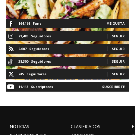
164,161
Fans
ME GUSTA
21,483
Seguidores
SEGUIR
2,607
Seguidores
SEGUIR
38,300
Seguidores
SEGUIR
745
Seguidores
SEGUIR
11,113
Suscriptores
SUSCRIBIRTE
NOTICIAS
CLASIFICADOS
E