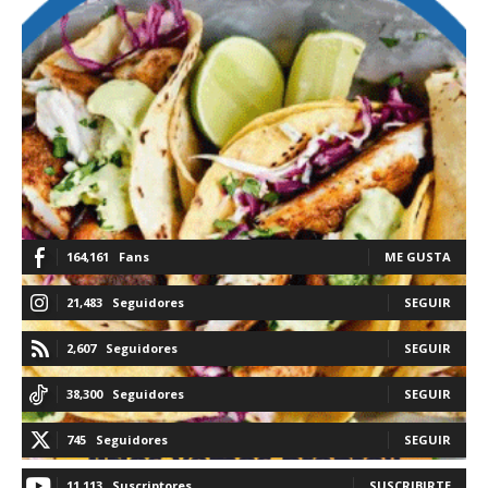
164,161
Fans
ME GUSTA
21,483
Seguidores
SEGUIR
2,607
Seguidores
SEGUIR
38,300
Seguidores
SEGUIR
745
Seguidores
SEGUIR
11,113
Suscriptores
SUSCRIBIRTE