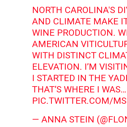
NORTH CAROLINA'S D
AND CLIMATE MAKE IT
WINE PRODUCTION. WE
AMERICAN VITICULTU
WITH DISTINCT CLIMAT
ELEVATION. I’M VISIT
I STARTED IN THE YA
THAT’S WHERE I WAS…
PIC.TWITTER.COM/M
— ANNA STEIN (@FLO