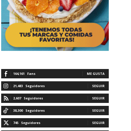
164,161
Fans
ME GUSTA
21,483
Seguidores
SEGUIR
2,607
Seguidores
SEGUIR
38,300
Seguidores
SEGUIR
745
Seguidores
SEGUIR