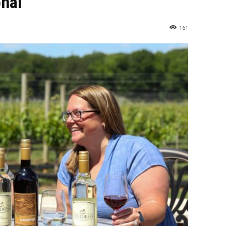
onal
161