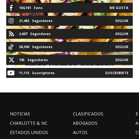
164,161
Fans
ME GUSTA
21,483
Seguidores
SEGUIR
2,607
Seguidores
SEGUIR
38,300
Seguidores
SEGUIR
745
Seguidores
SEGUIR
11,113
Suscriptores
SUSCRIBIRTE
NOTICIAS
CLASIFICADOS
E
CHARLOTTE & NC
ABOGADOS
A
ESTADOS UNIDOS
AUTOS
C