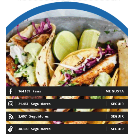
164,161
Fans
ME GUSTA
21,483
Seguidores
SEGUIR
2,607
Seguidores
SEGUIR
38,300
Seguidores
SEGUIR