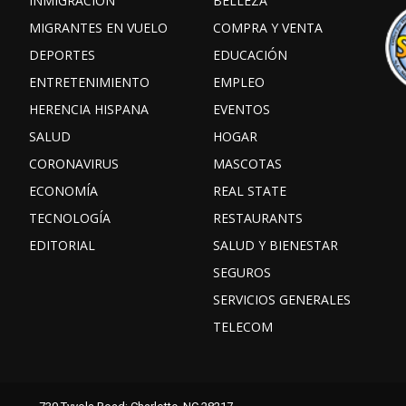
INMIGRACIÓN
BELLEZA
MIGRANTES EN VUELO
COMPRA Y VENTA
DEPORTES
EDUCACIÓN
ENTRETENIMIENTO
EMPLEO
HERENCIA HISPANA
EVENTOS
SALUD
HOGAR
CORONAVIRUS
MASCOTAS
ECONOMÍA
REAL STATE
TECNOLOGÍA
RESTAURANTS
EDITORIAL
SALUD Y BIENESTAR
SEGUROS
SERVICIOS GENERALES
TELECOM
Facebook
Instagram
TikTok
730 Tyvola Road; Charlotte, NC 28217