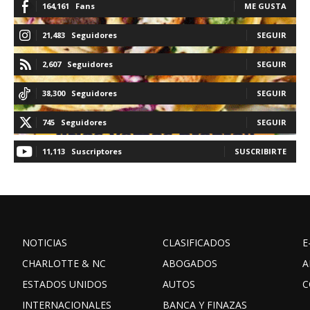
164,161
Fans
ME GUSTA
21,483
Seguidores
SEGUIR
2,607
Seguidores
SEGUIR
38,300
Seguidores
SEGUIR
745
Seguidores
SEGUIR
11,113
Suscriptores
SUSCRIBIRTE
NOTICIAS
CLASIFICADOS
E
CHARLOTTE & NC
ABOGADOS
A
ESTADOS UNIDOS
AUTOS
C
INTERNACIONALES
BANCA Y FINAZAS