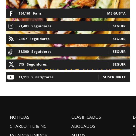
164,161
Fans
ME GUSTA
21,483
Seguidores
SEGUIR
2,607
Seguidores
SEGUIR
38,300
Seguidores
SEGUIR
745
Seguidores
SEGUIR
11,113
Suscriptores
SUSCRIBIRTE
NOTICIAS
CLASIFICADOS
E
CHARLOTTE & NC
ABOGADOS
A
ESTADOS UNIDOS
AUTOS
C