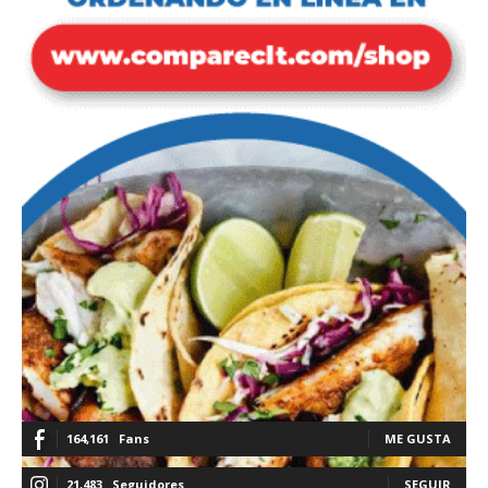
164,161
Fans
ME GUSTA
21,483
Seguidores
SEGUIR