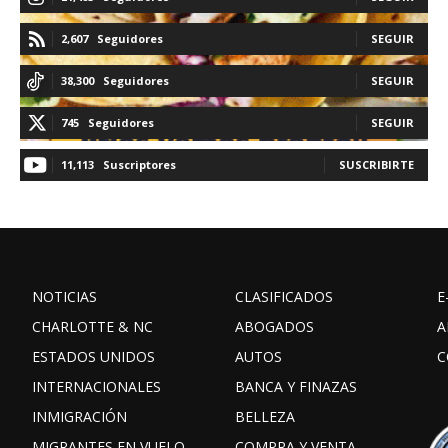
2,607
Seguidores
SEGUIR
38,300
Seguidores
SEGUIR
745
Seguidores
SEGUIR
11,113
Suscriptores
SUSCRIBIRTE
NOTICIAS
CLASIFICADOS
E
CHARLOTTE & NC
ABOGADOS
A
ESTADOS UNIDOS
AUTOS
C
INTERNACIONALES
BANCA Y FINAZAS
INMIGRACIÓN
BELLEZA
MIGRANTES EN VUELO
COMPRA Y VENTA