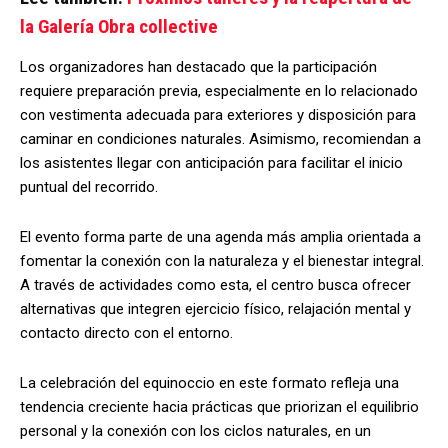
la Galería Obra collective
Los
organizadores
han
destacado
que
la
participación
requiere
preparación
previa,
especialmente
en
lo
relacionado
con
vestimenta
adecuada
para
exteriores
y
disposición
para
caminar
en
condiciones
naturales.
Asimismo,
recomiendan
a
los
asistentes
llegar
con
anticipación
para
facilitar
el
inicio
puntual
del
recorrido.
El
evento
forma
parte
de
una
agenda
más
amplia
orientada
a
fomentar
la
conexión
con
la
naturaleza
y
el
bienestar
integral.
A
través
de
actividades
como
esta,
el
centro
busca
ofrecer
alternativas
que
integren
ejercicio
físico,
relajación
mental
y
contacto
directo
con
el
entorno.
La
celebración
del
equinoccio
en
este
formato
refleja
una
tendencia
creciente
hacia
prácticas
que
priorizan
el
equilibrio
personal
y
la
conexión
con
los
ciclos
naturales,
en
un