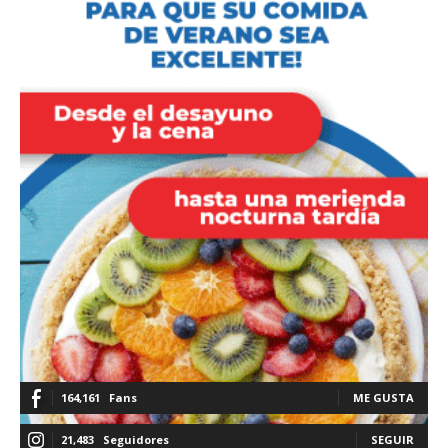
164,161
Fans
ME GUSTA
21,483
Seguidores
SEGUIR