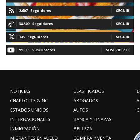
2,607
Seguidores
SEGUIR
38,300
Seguidores
SEGUIR
745
Seguidores
SEGUIR
11,113
Suscriptores
SUSCRIBIRTE
NOTICIAS
CLASIFICADOS
E
CHARLOTTE & NC
ABOGADOS
A
ESTADOS UNIDOS
AUTOS
C
INTERNACIONALES
BANCA Y FINAZAS
INMIGRACIÓN
BELLEZA
MIGRANTES EN VUELO
COMPRA Y VENTA