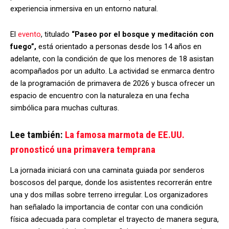
experiencia
inmersiva
en
un
entorno
natural.
El
evento
,
titulado
“
Paseo
por
el
bosque
y
meditación
con
fuego”,
está
orientado
a
personas
desde
los
14
años
en
adelante,
con
la
condición
de
que
los
menores
de
18
asistan
acompañados
por
un
adulto.
La
actividad
se
enmarca
dentro
de
la
programación
de
primavera
de
2026
y
busca
ofrecer
un
espacio
de
encuentro
con
la
naturaleza
en
una
fecha
simbólica
para
muchas
culturas.
Lee también:
La famosa marmota de EE.UU.
pronosticó una primavera temprana
La
jornada
iniciará
con
una
caminata
guiada
por
senderos
boscosos
del
parque,
donde
los
asistentes
recorrerán
entre
una
y
dos
millas
sobre
terreno
irregular.
Los
organizadores
han
señalado
la
importancia
de
contar
con
una
condición
física
adecuada
para
completar
el
trayecto
de
manera
segura,