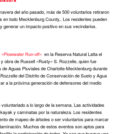
avera del año pasado, más de 500 voluntarios retiraron
os en todo Mecklenburg County,. Los residentes pueden
o y generar un impacto positivo en sus vecindarios.
m «Plowwater Run-off»
en la Reserva Natural Latta el
 y obra de Russell «Rusty» S. Rozzelle, quien fue
os de Aguas Pluviales de Charlotte-Mecklenburg durante
 Rozzelle del Distrito de Conservación de Suelo y Agua
car a la próxima generación de defensores del medio
oluntariado a lo largo de la semana. Las actividades
 kayak y caminatas por la naturaleza. Los residentes
ento de mapeo de árboles o ser voluntarios para marcar
contaminación. Muchos de estos eventos son aptos para
facilita la participación de todos. Ya sea que busque una