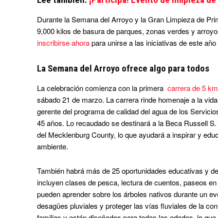
Durante la Semana del Arroyo y la Gran Limpieza de Prim
9,000 kilos de basura de parques, zonas verdes y arroy
inscribirse ahora
para unirse a las iniciativas de este añ
La Semana del Arroyo ofrece algo para todos
La celebración comienza con la primera
carrera de 5 k
sábado 21 de marzo. La carrera rinde homenaje a la vida
gerente del programa de calidad del agua de los Servici
45 años. Lo recaudado se destinará a la Beca Russell S.
del Mecklenburg County, lo que ayudará a inspirar y edu
ambiente.
También habrá más de 25 oportunidades educativas y de v
incluyen clases de pesca, lectura de cuentos, paseos en
pueden aprender sobre los árboles nativos durante un ev
desagües pluviales y proteger las vías fluviales de la 
familias y están diseñados para todas las edades, lo que 