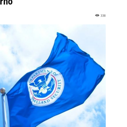
erno
338