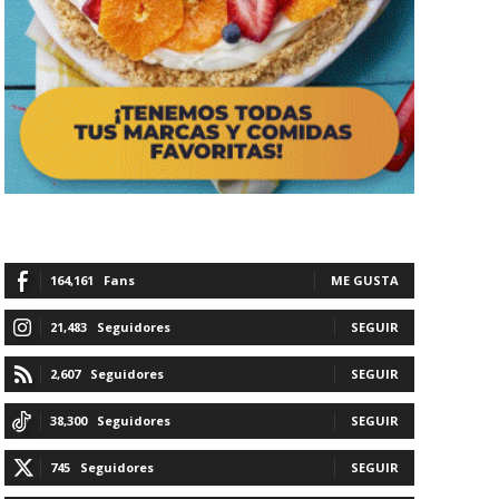
164,161
Fans
ME GUSTA
21,483
Seguidores
SEGUIR
2,607
Seguidores
SEGUIR
38,300
Seguidores
SEGUIR
745
Seguidores
SEGUIR