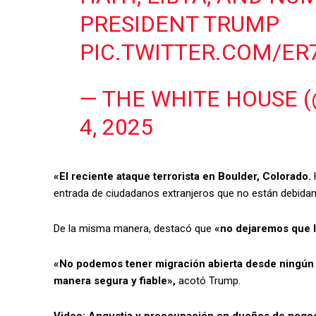
PRESIDENT TRUMP
PIC.TWITTER.COM/E
— THE WHITE HOUSE 
4, 2025
«El reciente ataque terrorista en Boulder, Colorado.
H
entrada de ciudadanos extranjeros que no están debidam
De la misma manera, destacó que
«no dejaremos que l
«No podemos tener migración abierta desde ningún pa
manera segura y fiable»,
acotó Trump.
Video: Angustia y preocupación en dueños de nego