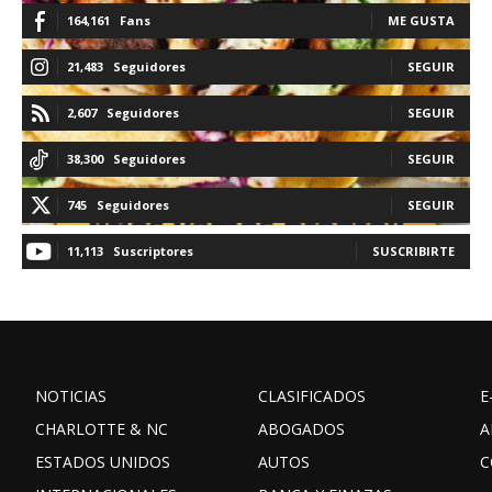
164,161
Fans
ME GUSTA
21,483
Seguidores
SEGUIR
2,607
Seguidores
SEGUIR
38,300
Seguidores
SEGUIR
745
Seguidores
SEGUIR
11,113
Suscriptores
SUSCRIBIRTE
NOTICIAS
CLASIFICADOS
E
CHARLOTTE & NC
ABOGADOS
A
ESTADOS UNIDOS
AUTOS
C