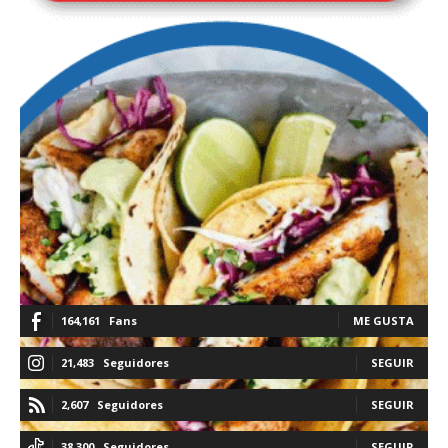
164,161
Fans
ME GUSTA
21,483
Seguidores
SEGUIR
2,607
Seguidores
SEGUIR
38,300
Seguidores
SEGUIR