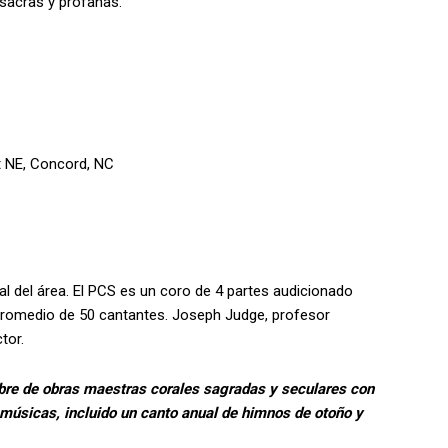
 sacras y profanas.
et NE, Concord, NC
al del área. El PCS es un coro de 4 partes audicionado
promedio de 50 cantantes. Joseph Judge, profesor
tor.
libre de obras maestras corales sagradas y seculares con
músicas, incluido un canto anual de himnos de otoño y