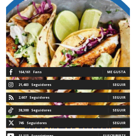
164,161
Fans
ME GUSTA
21,483
Seguidores
SEGUIR
2,607
Seguidores
SEGUIR
38,300
Seguidores
SEGUIR
745
Seguidores
SEGUIR
11,113
Suscriptores
SUSCRIBIRTE