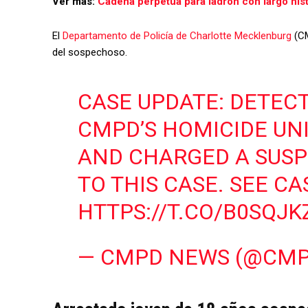
Ver más:
Cadena perpetua para ladrón con largo hist
El
Departamento de Policía de Charlotte Mecklenburg
(CM
del sospechoso.
CASE UPDATE: DETECT
CMPD’S HOMICIDE UNI
AND CHARGED A SUSP
TO THIS CASE. SEE C
HTTPS://T.CO/B0SQJK
— CMPD NEWS (@CM