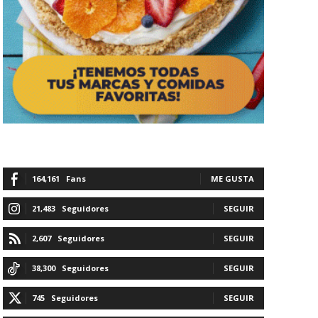
164,161
Fans
ME GUSTA
21,483
Seguidores
SEGUIR
2,607
Seguidores
SEGUIR
38,300
Seguidores
SEGUIR
745
Seguidores
SEGUIR