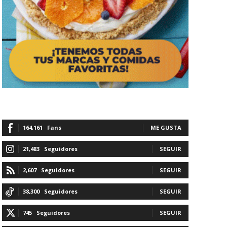
164,161
Fans
ME GUSTA
21,483
Seguidores
SEGUIR
2,607
Seguidores
SEGUIR
38,300
Seguidores
SEGUIR
745
Seguidores
SEGUIR