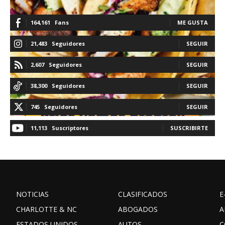
164,161
Fans
ME GUSTA
21,483
Seguidores
SEGUIR
2,607
Seguidores
SEGUIR
38,300
Seguidores
SEGUIR
745
Seguidores
SEGUIR
11,113
Suscriptores
SUSCRIBIRTE
NOTICIAS
CLASIFICADOS
E
CHARLOTTE & NC
ABOGADOS
A
ESTADOS UNIDOS
AUTOS
C