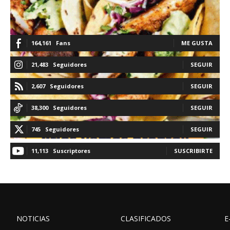
164,161
Fans
ME GUSTA
21,483
Seguidores
SEGUIR
2,607
Seguidores
SEGUIR
38,300
Seguidores
SEGUIR
745
Seguidores
SEGUIR
11,113
Suscriptores
SUSCRIBIRTE
NOTICIAS
CLASIFICADOS
E