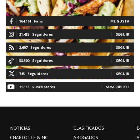
164,161
Fans
ME GUSTA
21,483
Seguidores
SEGUIR
2,607
Seguidores
SEGUIR
38,300
Seguidores
SEGUIR
745
Seguidores
SEGUIR
11,113
Suscriptores
SUSCRIBIRTE
NOTICIAS
CLASIFICADOS
E
CHARLOTTE & NC
ABOGADOS
A